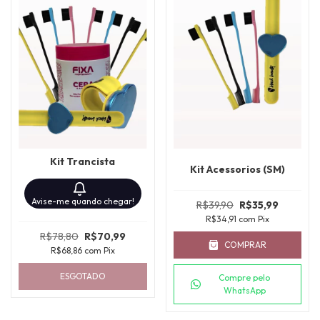
Kit Trancista
Kit Acessorios (SM)
Avise-me quando chegar!
R$39,90
R$35,99
R$34,91
com
Pix
R$78,80
R$70,99
COMPRAR
R$68,86
com
Pix
ESGOTADO
Compre pelo
WhatsApp