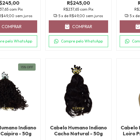
$245,00
R$245,00
37,65
com
Pix
R$237,65
com
Pix
R$
R$49,00
sem juros
5
x de
R$49,00
sem juros
5
x d
COMPRAR
COMPRAR
re pelo WhatsApp
Compre pelo WhatsApp
Com
15
%
OFF
Humano Indiano
Cabelo Humano Indiano
Cabelo 
Caipira - 50g
Cacho Natural - 50g
Loiro 