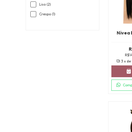
Liso (2)
Crespo (1)
Nivea 
R
R$1
3
x de
Comp