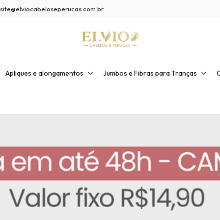
site@elviocabeloseperucas.com.br
Apliques e alongamentos
Jumbos e Fibras para Tranças