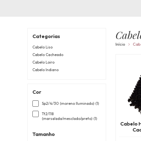
Cabe
Categorias
Início
Cab
Cabelo Liso
Cabelo Cacheado
Cabelo Loiro
Cabelo Indiano
Cor
Sp2/4/30 (moreno Iluminado) (1)
Tt2/118
(marsalada/mesclado/preto) (1)
Cabelo 
Cac
Tamanho