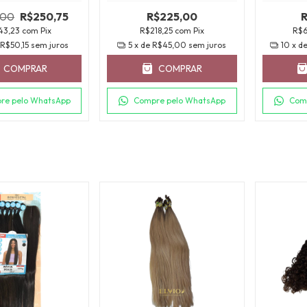
,00
R$250,75
R$225,00
43,23
com
Pix
R$218,25
com
Pix
R$
e
R$50,15
sem juros
5
x de
R$45,00
sem juros
10
x d
COMPRAR
COMPRAR
re pelo WhatsApp
Compre pelo WhatsApp
Com