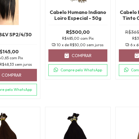
Cabelo Humano Indiano
Cabelo 
Loiro Especial - 50g
Tinto 
R$500,00
R$365
B&V SP2/4/30
R$485,00
com
Pix
R$
10
x de
R$50,00
sem juros
6
x 
$145,00
COMPRAR
40,65
com
Pix
R$48,33
sem juros
Compre pelo WhatsApp
Com
COMPRAR
re pelo WhatsApp