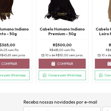
Humano Indiano
Cabelo Humano Indiano
Cabelo 
nto - 50g
Premium - 50g
Loiro
$365,00
R$500,00
54,05
com
Pix
R$485,00
com
Pix
R$
R$45,63
sem juros
10
x de
R$50,00
sem juros
10
x d
COMPRAR
COMPRAR
re pelo WhatsApp
Compre pelo WhatsApp
Com
Receba nossas novidades por e-mail