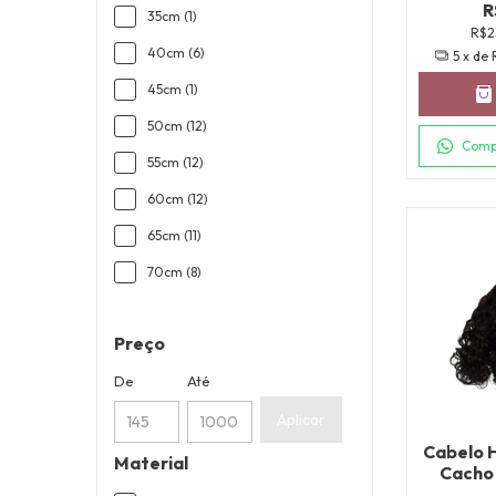
R
35cm (1)
R$2
40cm (6)
5
x de
45cm (1)
50cm (12)
Comp
55cm (12)
60cm (12)
65cm (11)
70cm (8)
Preço
De
Até
Aplicar
Cabelo 
Material
Cacho 