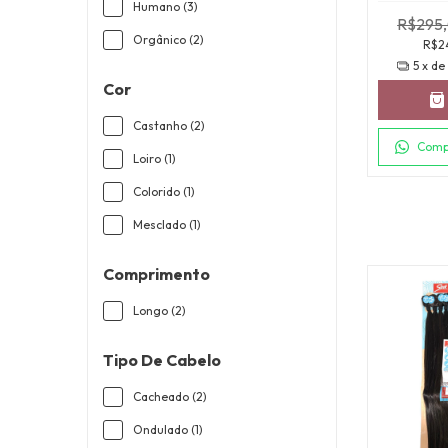
Humano (3)
R$295
Orgânico (2)
R$2
5
x d
Cor
Castanho (2)
Comp
Loiro (1)
Colorido (1)
Mesclado (1)
Comprimento
Longo (2)
Tipo De Cabelo
Cacheado (2)
Ondulado (1)