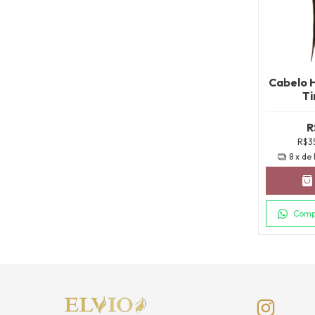
Cabelo 
Ti
R
R$3
8
x de
Comp