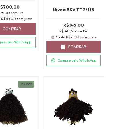
R$700,00
Nivea B&V TT2/118
679,00
com
Pix
e
R$70,00
sem juros
R$145,00
COMPRAR
R$140,65
com
Pix
3
x de
R$48,33
sem juros
pre pelo WhatsApp
COMPRAR
Compre pelo WhatsApp
15
%
OFF