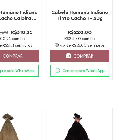
Humano Indiano
Cabelo Humano Indiano
Cacho Caipira -
Tinto Cacho 1 - 50g
50g
,00
R$310,25
R$220,00
300,94
com
Pix
R$213,40
com
Pix
de
R$51,71
sem juros
4
x de
R$55,00
sem juros
COMPRAR
COMPRAR
pre pelo WhatsApp
Compre pelo WhatsApp