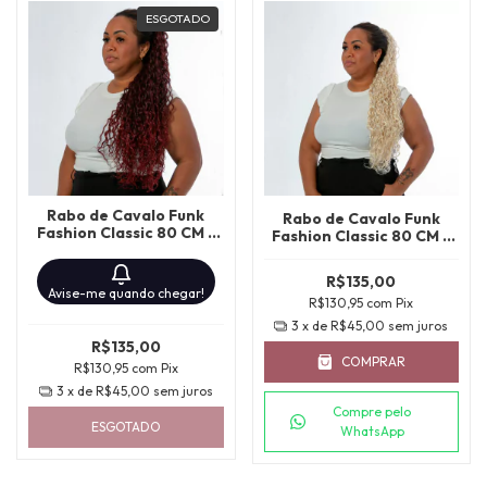
ESGOTADO
Rabo de Cavalo Funk
Rabo de Cavalo Funk
Fashion Classic 80 CM -
Fashion Classic 80 CM -
MT1B/BURG
COR 613
R$135,00
Avise-me quando chegar!
R$130,95
com
Pix
3
x de
R$45,00
sem juros
R$135,00
COMPRAR
R$130,95
com
Pix
3
x de
R$45,00
sem juros
Compre pelo
ESGOTADO
WhatsApp