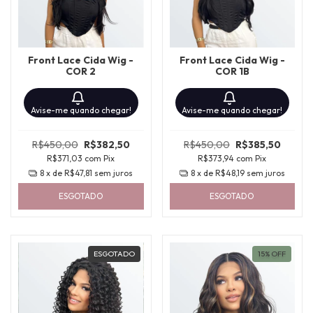
Front Lace Cida Wig -
Front Lace Cida Wig -
COR 2
COR 1B
Avise-me quando chegar!
Avise-me quando chegar!
R$450,00
R$382,50
R$450,00
R$385,50
R$371,03
com
Pix
R$373,94
com
Pix
8
x de
R$47,81
sem juros
8
x de
R$48,19
sem juros
ESGOTADO
ESGOTADO
ESGOTADO
15
%
OFF