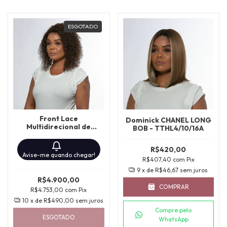
ESGOTADO
Front Lace
Dominick CHANEL LONG
Multidirecional de
BOB - TTHL4/10/16A
Cabelo Brasileiro 45CM
R$420,00
Avise-me quando chegar!
R$407,40
com
Pix
9
x de
R$46,67
sem juros
R$4.900,00
COMPRAR
R$4.753,00
com
Pix
10
x de
R$490,00
sem juros
Compre pelo
ESGOTADO
WhatsApp