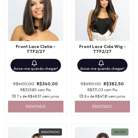
Front Lace Clelia -
Front Lace Cida Wig -
TTF2/27
TTF2/27
Avise-me quando chegar!
Avise-me quando chegar!
R$400,00
R$340,00
R$450,00
R$382,50
R$329,80
com
Pix
R$371,03
com
Pix
7
x de
R$48,57
sem juros
8
x de
R$47,81
sem juros
ESGOTADO
ESGOTADO
ESGOTADO
15
%
OFF