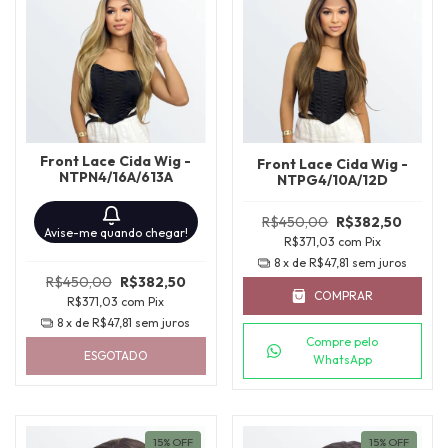
Front Lace Cida Wig -
Front Lace Cida Wig -
NTPN4/16A/613A
NTPG4/10A/12D
R$450,00
R$382,50
Avise-me quando chegar!
R$371,03
com
Pix
8
x de
R$47,81
sem juros
R$450,00
R$382,50
COMPRAR
R$371,03
com
Pix
8
x de
R$47,81
sem juros
Compre pelo
ESGOTADO
WhatsApp
15
%
OFF
15
%
OFF