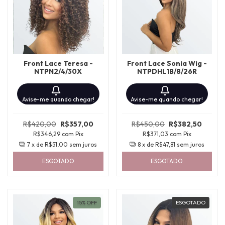
Front Lace Teresa -
Front Lace Sonia Wig -
NTPN2/4/30X
NTPDHL1B/8/26R
Avise-me quando chegar!
Avise-me quando chegar!
R$420,00
R$357,00
R$450,00
R$382,50
R$346,29
com
Pix
R$371,03
com
Pix
7
x de
R$51,00
sem juros
8
x de
R$47,81
sem juros
ESGOTADO
ESGOTADO
15
%
OFF
ESGOTADO