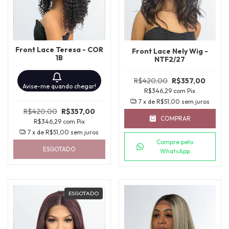
Front Lace Teresa - COR
Front Lace Nely Wig -
1B
NTF2/27
R$420,00
R$357,00
Avise-me quando chegar!
R$346,29
com
Pix
7
x de
R$51,00
sem juros
R$420,00
R$357,00
COMPRAR
R$346,29
com
Pix
7
x de
R$51,00
sem juros
Compre pelo
ESGOTADO
WhatsApp
ESGOTADO