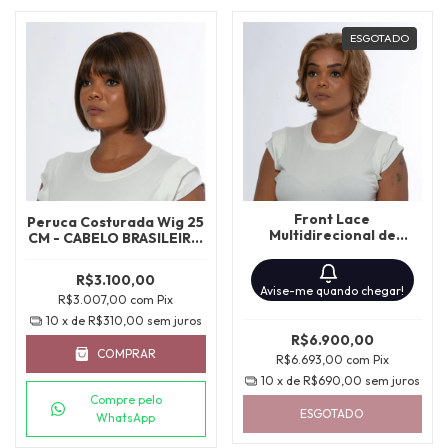
ESGOTADO
Front Lace
Peruca Costurada Wig 25
Multidirecional de
CM - CABELO BRASILEIRO
Cabelo Brasileiro
CHANEL CURTO COM
25/30CM
FRANJA
R$3.100,00
Avise-me quando chegar!
R$3.007,00
com
Pix
10
x de
R$310,00
sem juros
R$6.900,00
COMPRAR
R$6.693,00
com
Pix
10
x de
R$690,00
sem juros
Compre pelo
ESGOTADO
WhatsApp