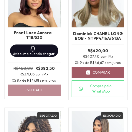
Front Lace Aurora -
Dominick CHANEL LONG
T1B/530
BOB - NTPP4/16A/613A
R$420,00
Avise-me quando chegar!
R$407,40
com
Pix
9
x de
R$46,67
sem juros
R$450,00
R$382,50
COMPRAR
R$371,03
com
Pix
8
x de
R$47,81
sem juros
Compre pelo
ESGOTADO
WhatsApp
ESGOTADO
ESGOTADO