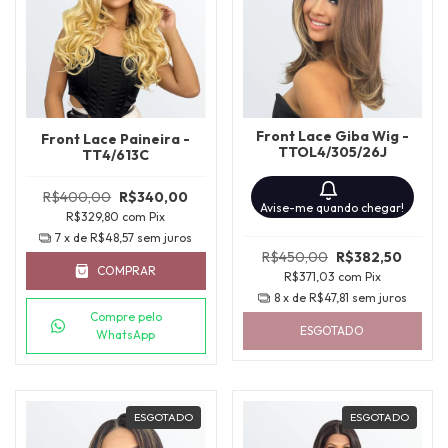
Front Lace Giba Wig -
Front Lace Paineira -
TTOL4/305/26J
TT4/613C
R$400,00
R$340,00
Avise-me quando chegar!
R$329,80
com
Pix
7
x de
R$48,57
sem juros
R$450,00
R$382,50
COMPRAR
R$371,03
com
Pix
8
x de
R$47,81
sem juros
Compre pelo
ESGOTADO
WhatsApp
ESGOTADO
ESGOTADO