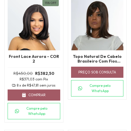
15
%
OFF
Front Lace Aurora - COR
Topo Natural De Cabelo
2
Brasileiro Com Fios
Injetáveis Multidirecional
Implantado
PREÇO SOB CONSULTA
R$450,00
R$382,50
R$371,03
com
Pix
8
x de
R$47,81
sem juros
Compre pelo
WhatsApp
COMPRAR
Compre pelo
WhatsApp