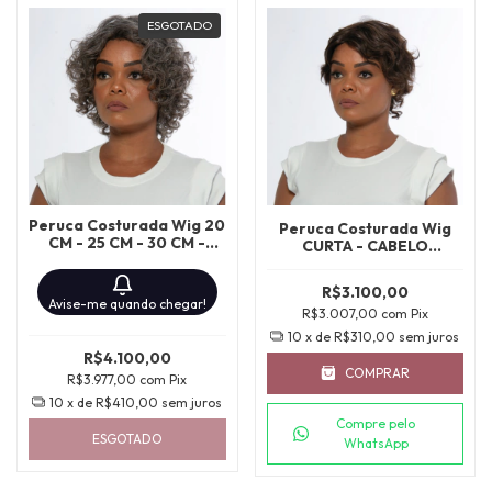
ESGOTADO
Peruca Costurada Wig 20
Peruca Costurada Wig
CM - 25 CM - 30 CM -
CURTA - CABELO
CABELO BRASILEIRO
BRASILEIRO CASTANHO
GRISALHO NATURAL,
ESCURO CACHO ABERTO
R$3.100,00
CACHO NATURAL
NATURAL
Avise-me quando chegar!
R$3.007,00
com
Pix
10
x de
R$310,00
sem juros
R$4.100,00
COMPRAR
R$3.977,00
com
Pix
10
x de
R$410,00
sem juros
Compre pelo
ESGOTADO
WhatsApp