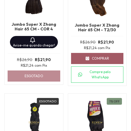
Jumbo Super X Zhang
Jumbo Super X Zhang
Hair 65 CM - COR 4
Hair 65 CM - T2/30
R$26,90
R$21,90
Avise-me quando chegar!
R$21,24
com
Pix
COMPRAR
R$26,90
R$21,90
R$21,24
com
Pix
Compre pelo
ESGOTADO
WhatsApp
ESGOTADO
7
%
OFF