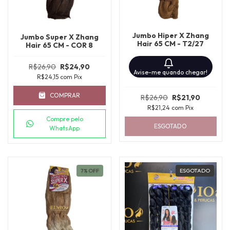
Jumbo Hiper X Zhang
Jumbo Super X Zhang
Hair 65 CM - T2/27
Hair 65 CM - COR 8
R$26,90
R$24,90
Avise-me quando chegar!
R$24,15
com
Pix
COMPRAR
R$26,90
R$21,90
R$21,24
com
Pix
Compre pelo
ESGOTADO
WhatsApp
7
%
OFF
ESGOTADO