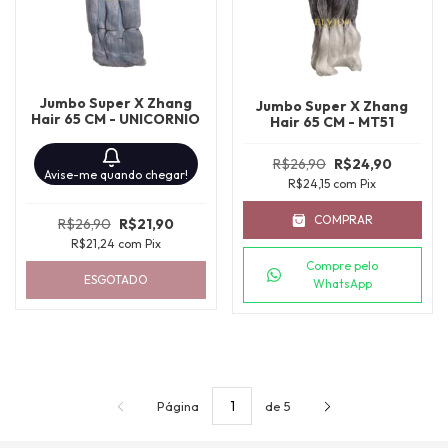
Jumbo Super X Zhang
Jumbo Super X Zhang
Hair 65 CM - UNICORNIO
Hair 65 CM - MT51
R$26,90
R$24,90
Avise-me quando chegar!
R$24,15
com
Pix
COMPRAR
R$26,90
R$21,90
R$21,24
com
Pix
Compre pelo
ESGOTADO
WhatsApp
Página
de 5