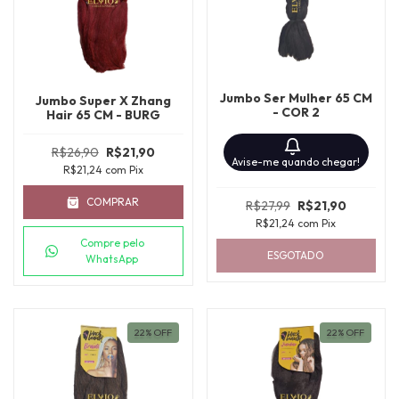
Jumbo Ser Mulher 65 CM
Jumbo Super X Zhang
- COR 2
Hair 65 CM - BURG
R$26,90
R$21,90
Avise-me quando chegar!
R$21,24
com
Pix
COMPRAR
R$27,99
R$21,90
R$21,24
com
Pix
Compre pelo
ESGOTADO
WhatsApp
22
%
OFF
22
%
OFF