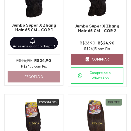
Jumbo Super X Zhang
Jumbo Super X Zhang
Hair 65 CM - COR 1
Hair 65 CM - COR 2
R$26,90
R$24,90
Avise-me quando chegar!
R$24,15
com
Pix
COMPRAR
R$26,90
R$24,90
R$24,15
com
Pix
Compre pelo
ESGOTADO
WhatsApp
ESGOTADO
19
%
OFF