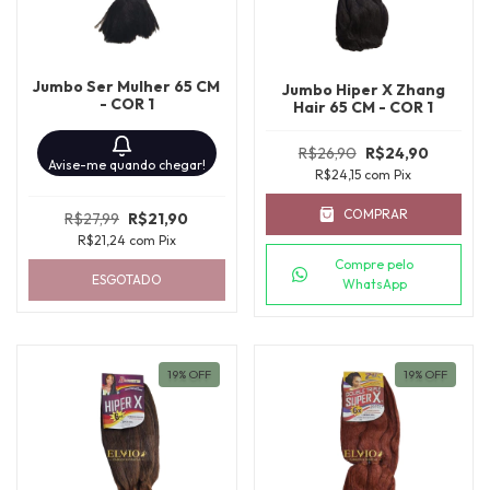
Jumbo Ser Mulher 65 CM
Jumbo Hiper X Zhang
- COR 1
Hair 65 CM - COR 1
R$26,90
R$24,90
Avise-me quando chegar!
R$24,15
com
Pix
COMPRAR
R$27,99
R$21,90
R$21,24
com
Pix
Compre pelo
ESGOTADO
WhatsApp
19
%
OFF
19
%
OFF