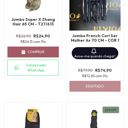
Jumbo Super X Zhang
Hair 65 CM - T27/613
Jumbo French Curl Ser
R$26,90
R$24,90
Mulher 6x 70 CM - COR 1
R$24,15
com
Pix
COMPRAR
Avise-me quando chegar!
Compre pelo
R$79,90
R$74,90
WhatsApp
R$72,65
com
Pix
ESGOTADO
22
%
OFF