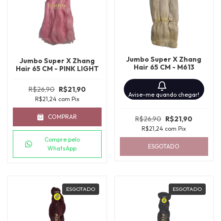
Jumbo Super X Zhang
Jumbo Super X Zhang
Hair 65 CM - M613
Hair 65 CM - PINK LIGHT
R$26,90
R$21,90
Avise-me quando chegar!
R$21,24
com
Pix
COMPRAR
R$26,90
R$21,90
R$21,24
com
Pix
Compre pelo
ESGOTADO
WhatsApp
ESGOTADO
ESGOTADO