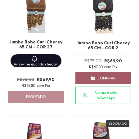
Jumbo Boho Curl Cherey
Jumbo Boho Curl Cherey
65 CM - COR 27
65 CM - COR 2
R$75,00
R$69,90
Avise-me quando chegar!
R$67,80
com
Pix
COMPRAR
R$75,00
R$69,90
R$67,80
com
Pix
Compre pelo
ESGOTADO
WhatsApp
ESGOTADO