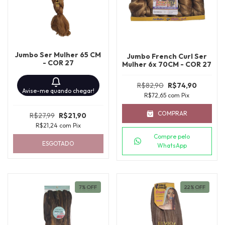
Jumbo Ser Mulher 65 CM
Jumbo French Curl Ser
- COR 27
Mulher 6x 70CM - COR 27
R$82,90
R$74,90
Avise-me quando chegar!
R$72,65
com
Pix
COMPRAR
R$27,99
R$21,90
R$21,24
com
Pix
Compre pelo
ESGOTADO
WhatsApp
7
%
OFF
22
%
OFF