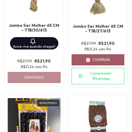
Jumbo Ser Mulher 65 CM
Jumbo Ser Mulher 65 CM
- T1B/30/613
- T1B/27/613
R$27,99
R$21,90
Avise-me quando chegar!
R$21,24
com
Pix
COMPRAR
R$27,99
R$21,90
R$21,24
com
Pix
Compre pelo
ESGOTADO
WhatsApp
ESGOTADO