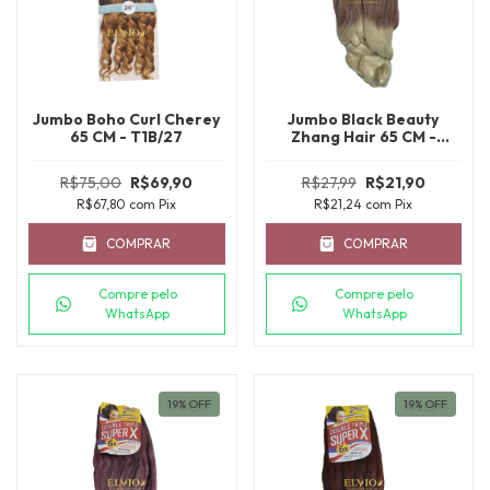
Jumbo Boho Curl Cherey
Jumbo Black Beauty
65 CM - T1B/27
Zhang Hair 65 CM -
T30/613
R$75,00
R$69,90
R$27,99
R$21,90
R$67,80
com
Pix
R$21,24
com
Pix
COMPRAR
COMPRAR
Compre pelo
Compre pelo
WhatsApp
WhatsApp
19
%
OFF
19
%
OFF