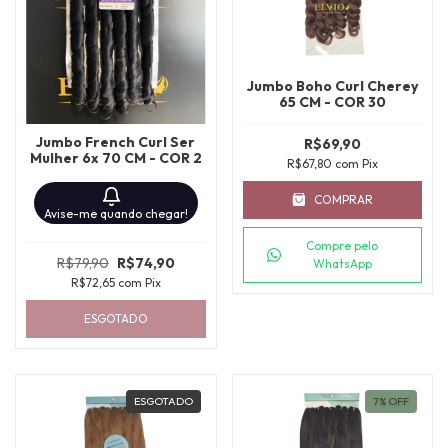
Jumbo Boho Curl Cherey
65 CM - COR 30
Jumbo French Curl Ser
R$69,90
Mulher 6x 70 CM - COR 2
R$67,80
com
Pix
COMPRAR
Avise-me quando chegar!
Compre pelo
R$79,90
R$74,90
WhatsApp
R$72,65
com
Pix
ESGOTADO
ESGOTADO
7
%
OFF