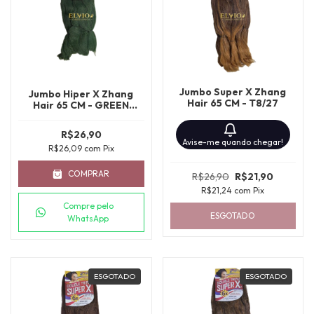
Jumbo Super X Zhang
Jumbo Hiper X Zhang
Hair 65 CM - T8/27
Hair 65 CM - GREEN
MUSG
R$26,90
Avise-me quando chegar!
R$26,09
com
Pix
COMPRAR
R$26,90
R$21,90
R$21,24
com
Pix
Compre pelo
ESGOTADO
WhatsApp
ESGOTADO
ESGOTADO