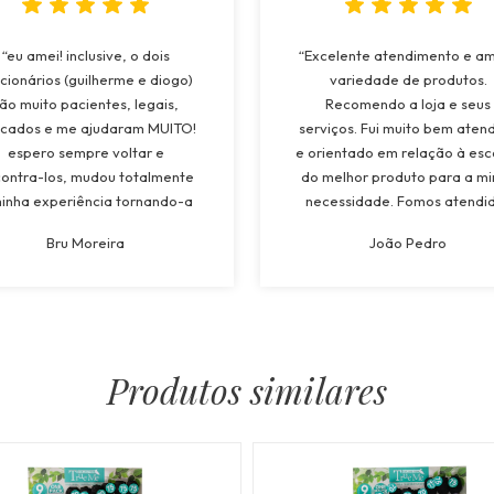
“eu amei! inclusive, o dois
“Excelente atendimento e a
cionários (guilherme e diogo)
variedade de produtos.
ão muito pacientes, legais,
Recomendo a loja e seus
cados e me ajudaram MUITO!
serviços. Fui muito bem aten
espero sempre voltar e
e orientado em relação à esc
ontra-los, mudou totalmente
do melhor produto para a m
inha experiência tornando-a
necessidade. Fomos atendi
to superior a todos os lugares
pela Maria e tivemos muit
Bru Moreira
João Pedro
quais já estive! recomendarei
atenção e suporte a todo
oja a todos, e os funcionários
momento. Atendimento
também!”
espetacular!”
Produtos similares