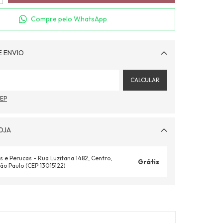
Compre pelo WhatsApp
E ENVIO
Alterar CEP
CALCULAR
CEP
OJA
s e Perucas - Rua Luzitana 1482, Centro,
Grátis
ão Paulo (CEP 13015122)