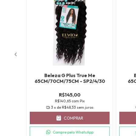
 Me
Beleza G Plus True Me
2/118
65CM/70CM/75CM - SP2/4/30
65
gar!
R$145,00
R$140,65
com
Pix
3
x de
R$48,33
sem juros
COMPRAR
ros
Compre pelo WhatsApp