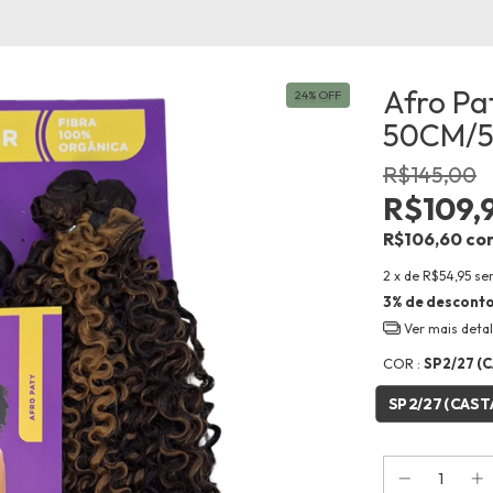
Afro Pa
24
%
OFF
50CM/5
R$145,00
R$109,
R$106,60
co
2
x de
R$54,95
se
3% de descont
Ver mais deta
COR :
SP2/27 
SP2/27 (CA