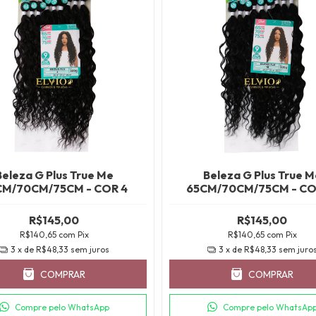
Beleza G Plus True Me
Beleza G Plus True M
CM/70CM/75CM - COR 4
65CM/70CM/75CM - CO
R$145,00
R$145,00
R$140,65
com
Pix
R$140,65
com
Pix
3
x de
R$48,33
sem juros
3
x de
R$48,33
sem juro
COMPRAR
COMPRAR
Compre pelo WhatsApp
Compre pelo WhatsAp