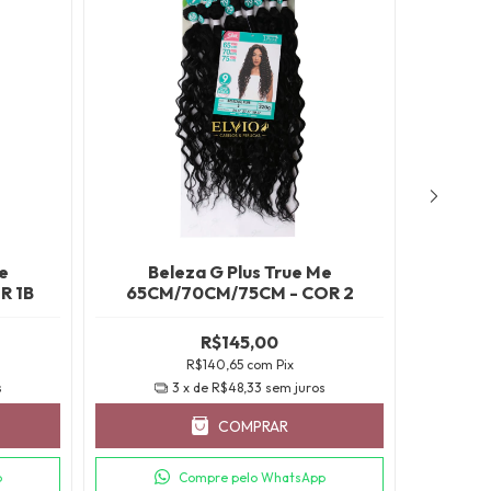
e
Beleza G Plus True Me
Be
R 1B
65CM/70CM/75CM - COR 2
65CM
R$145,00
R$140,65
com
Pix
s
3
x de
R$48,33
sem juros
COMPRAR
p
Compre pelo WhatsApp