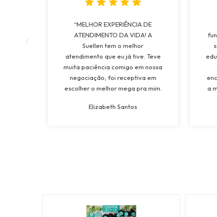
“MELHOR EXPERIÊNCIA DE
ATENDIMENTO DA VIDA! A
fun
Suellen tem o melhor
s
atendimento que eu já tive. Teve
edu
muita paciência comigo em nossa
negociação, foi receptiva em
enc
escolher o melhor mega pra mim.
a m
Tinha vontade de colocar Mega a
mui
Elizabeth Santos
mais de 15 anos e ganhei da
os 
minha tia de presente de
a l
casamento, e com ctza escolhi o
melhor lugar. Vou levar pra vida!”
ESGOTADO