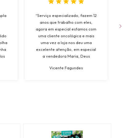
mpla
“Serviço especializado, fazem 12
“Fo
anos que trabalho com eles,
apree
agora em especial estamos com
da 
dido
uma cliente oncológica e mais
natur
olha
uma vez a loja nos deu uma
muito
inha
excelente atenção, em especial
dos
a vendedora Maria, Deus
a
abençoe”
Vicente Fagundes