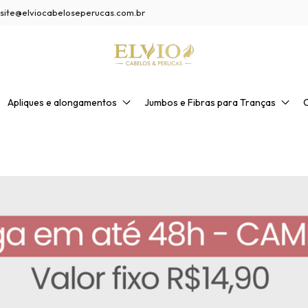
site@elviocabeloseperucas.com.br
Apliques e alongamentos
Jumbos e Fibras para Tranças