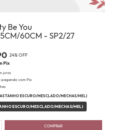
ty Be You
5CM/60CM - SP2/27
90
24
% OFF
m
Pix
m juros
o
pagando com Pix
lhes
(CASTANHO ESCURO/MESCLADO/MECHAS/MEL)
STANHO ESCURO/MESCLADO/MECHAS/MEL)