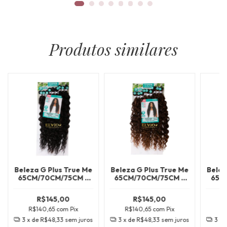
Produtos similares
Beleza G Plus True Me
Beleza G Plus True Me
Belez
65CM/70CM/75CM -
65CM/70CM/75CM -
65C
SP2/4/30
HL433/613+1427
R$145,00
R$145,00
R$140,65
com
Pix
R$140,65
com
Pix
R
3
x de
R$48,33
sem juros
3
x de
R$48,33
sem juros
3
x 