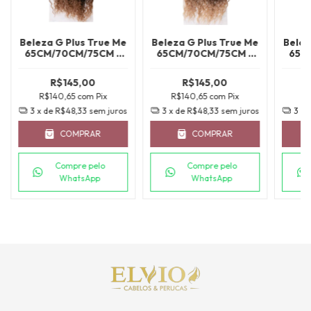
Beleza G Plus True Me
Beleza G Plus True Me
Belez
65CM/70CM/75CM -
65CM/70CM/75CM -
65C
T2/27
TT4/T30B/24B
R$145,00
R$145,00
R$140,65
com
Pix
R$140,65
com
Pix
R
3
x de
R$48,33
sem juros
3
x de
R$48,33
sem juros
3
x 
COMPRAR
COMPRAR
Compre pelo
Compre pelo
WhatsApp
WhatsApp