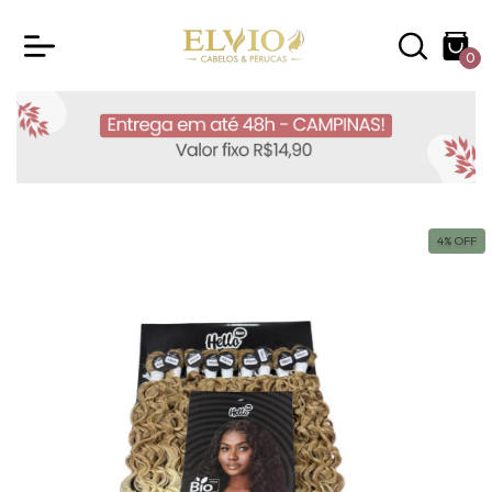
0
4
%
OFF