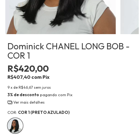
Dominick CHANEL LONG BOB -
COR 1
R$420,00
R$407,40
com
Pix
9
x de
R$46,67
sem juros
3% de desconto
pagando com Pix
Ver mais detalhes
COR:
COR 1 (PRETO AZULADO)