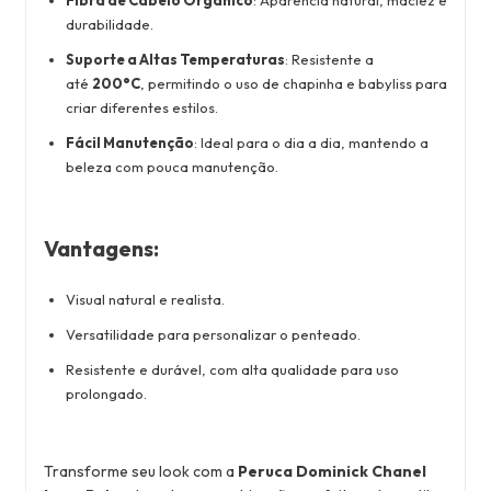
Fibra de Cabelo Orgânico
: Aparência natural, maciez e
durabilidade.
Suporte a Altas Temperaturas
: Resistente a
até
200°C
, permitindo o uso de chapinha e babyliss para
criar diferentes estilos.
Fácil Manutenção
: Ideal para o dia a dia, mantendo a
beleza com pouca manutenção.
Vantagens
:
Visual natural e realista.
Versatilidade para personalizar o penteado.
Resistente e durável, com alta qualidade para uso
prolongado.
Transforme seu look com a
Peruca Dominick Chanel