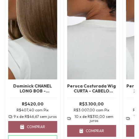
Dominick CHANEL
Peruca Costurada Wig
Peruc
LONG BOB -
CURTA - CABELO
25
TTHL4/10/16A
BRASILEIRO
BRA
CASTANHO ESCURO
CUR
R$420,00
R$3.100,00
CACHO ABERTO
R$407,40
com
Pix
R$3.007,00
com
Pix
R$
NATURAL
9
x de
R$46,67
sem juros
10
x de
R$310,00
sem
10
juros
COMPRAR
COMPRAR