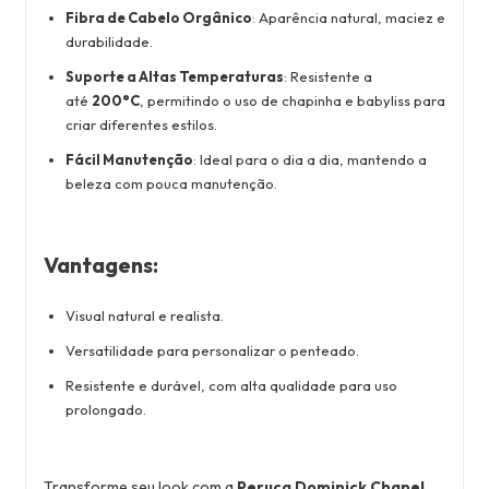
Fibra de Cabelo Orgânico
: Aparência natural, maciez e
durabilidade.
Suporte a Altas Temperaturas
: Resistente a
até
200°C
, permitindo o uso de chapinha e babyliss para
criar diferentes estilos.
Fácil Manutenção
: Ideal para o dia a dia, mantendo a
beleza com pouca manutenção.
Vantagens
:
Visual natural e realista.
Versatilidade para personalizar o penteado.
Resistente e durável, com alta qualidade para uso
prolongado.
Transforme seu look com a
Peruca Dominick Chanel