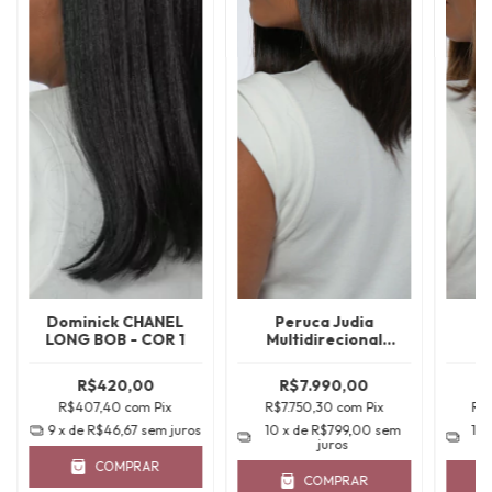
Dominick CHANEL
Peruca Judia
LONG BOB - COR 1
Multidirecional
Mu
30CM/35CM - CABELO
30CM
BRASILEIRO
R$420,00
R$7.990,00
R$407,40
com
Pix
R$7.750,30
com
Pix
R$
9
x de
R$46,67
sem juros
10
x de
R$799,00
sem
10
juros
COMPRAR
COMPRAR