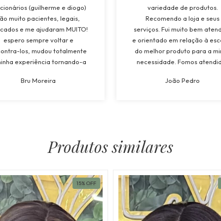
cionários (guilherme e diogo)
variedade de produtos.
ão muito pacientes, legais,
Recomendo a loja e seus
cados e me ajudaram MUITO!
serviços. Fui muito bem aten
espero sempre voltar e
e orientado em relação à esc
ontra-los, mudou totalmente
do melhor produto para a m
inha experiência tornando-a
necessidade. Fomos atendi
to superior a todos os lugares
pela Maria e tivemos muit
Bru Moreira
João Pedro
quais já estive! recomendarei
atenção e suporte a todo
oja a todos, e os funcionários
momento. Atendimento
também!”
espetacular!”
Produtos similares
15
%
OFF