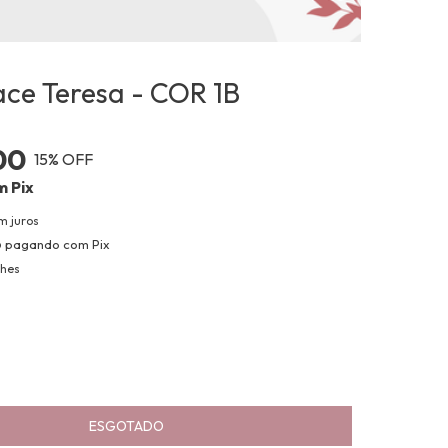
ace Teresa - COR 1B
00
15
% OFF
m
Pix
m juros
o
pagando com Pix
lhes