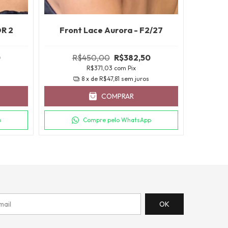
Front 
OR 2
Front Lace Aurora - F2/27
0
R$450,00
R$382,50
R$371,03
com
Pix
R
8
x de
R$47,81
sem juros
COMPRAR
p
Compre pelo WhatsApp