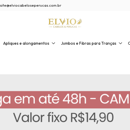
site@elviocabeloseperucas.com.br
Apliques e alongamentos
Jumbos e Fibras para Tranças