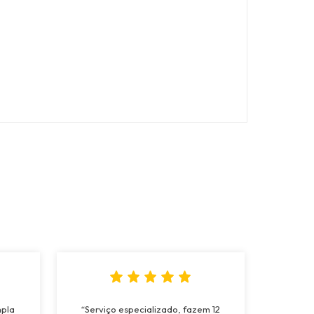
mpla
“Serviço especializado, fazem 12
“Fo