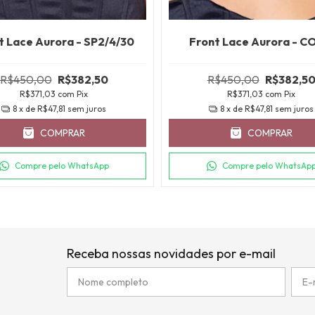
t Lace Aurora - SP2/4/30
Front Lace Aurora - C
R$450,00
R$382,50
R$450,00
R$382,5
R$371,03
com
Pix
R$371,03
com
Pix
8
x de
R$47,81
sem juros
8
x de
R$47,81
sem juros
COMPRAR
COMPRAR
Compre pelo WhatsApp
Compre pelo WhatsAp
Receba nossas novidades por e-mail