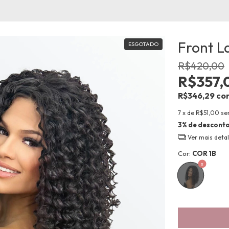
Front L
ESGOTADO
R$420,00
R$357,
R$346,29
co
7
x de
R$51,00
se
3% de descont
Ver mais deta
Cor:
COR 1B