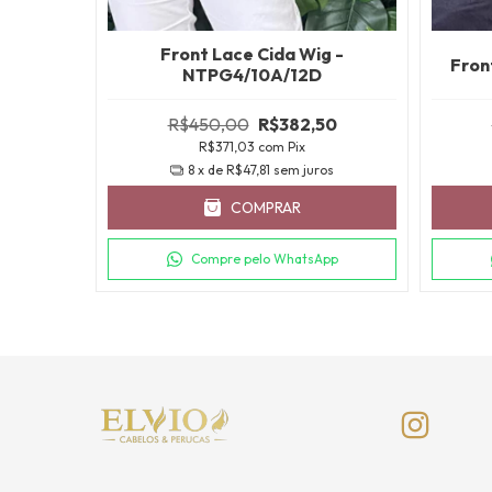
g -
Front Lace Cida Wig -
Fron
NTPG4/10A/12D
gar!
R$450,00
R$382,50
R$371,03
com
Pix
8
x de
R$47,81
sem juros
50
COMPRAR
os
Compre pelo WhatsApp