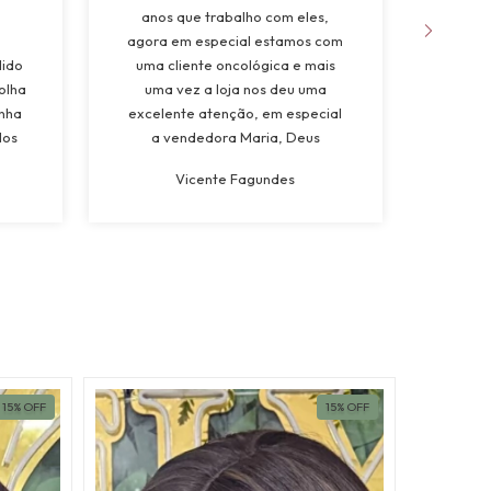
anos que trabalho com eles,
apree
agora em especial estamos com
da 
dido
uma cliente oncológica e mais
natur
olha
uma vez a loja nos deu uma
muito
inha
excelente atenção, em especial
dos
a vendedora Maria, Deus
a
abençoe”
Vicente Fagundes
15
%
OFF
15
%
OFF