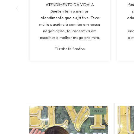
ATENDIMENTO DA VIDA! A
fun
Suellen tem o melhor
s
atendimento que eu já tive. Teve
edu
muita paciência comigo em nossa
negociação, foi receptiva em
enc
escolher o melhor mega pra mim.
a m
Tinha vontade de colocar Mega a
mui
Elizabeth Santos
mais de 15 anos e ganhei da
os 
minha tia de presente de
a l
casamento, e com ctza escolhi o
melhor lugar. Vou levar pra vida!”
ESGOTADO
15
%
OFF