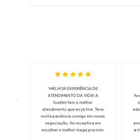
“MELHOR EXPERIÊNCIA DE
ATENDIMENTO DA VIDA! A
fun
Suellen tem o melhor
s
atendimento que eu já tive. Teve
edu
muita paciência comigo em nossa
negociação, foi receptiva em
enc
escolher o melhor mega pra mim.
a m
Tinha vontade de colocar Mega a
mui