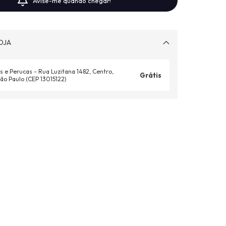
Avise-me quando chegar!
OJA
s e Perucas - Rua Luzitana 1482, Centro,
Grátis
ão Paulo (CEP 13015122)