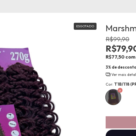
Marshma
ESGOTADO
R$99,90
R$79,9
R$77,50
com
3% de descont
Ver mais deta
Cor:
T1B/118 