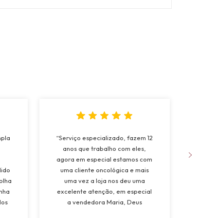
mpla
“Serviço especializado, fazem 12
“Fo
anos que trabalho com eles,
apree
agora em especial estamos com
da 
dido
uma cliente oncológica e mais
natur
olha
uma vez a loja nos deu uma
muito
inha
excelente atenção, em especial
dos
a vendedora Maria, Deus
a
abençoe”