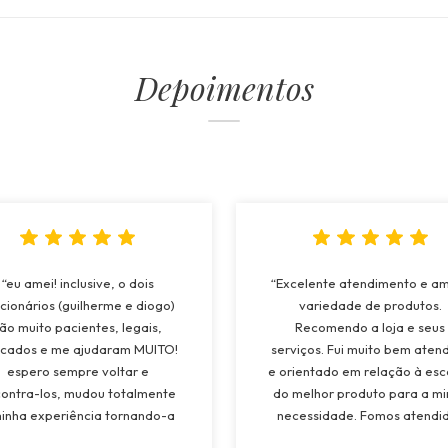
Depoimentos
“eu amei! inclusive, o dois
“Excelente atendimento e a
cionários (guilherme e diogo)
variedade de produtos.
ão muito pacientes, legais,
Recomendo a loja e seus
cados e me ajudaram MUITO!
serviços. Fui muito bem aten
espero sempre voltar e
e orientado em relação à esc
ontra-los, mudou totalmente
do melhor produto para a m
inha experiência tornando-a
necessidade. Fomos atendi
to superior a todos os lugares
pela Maria e tivemos muit