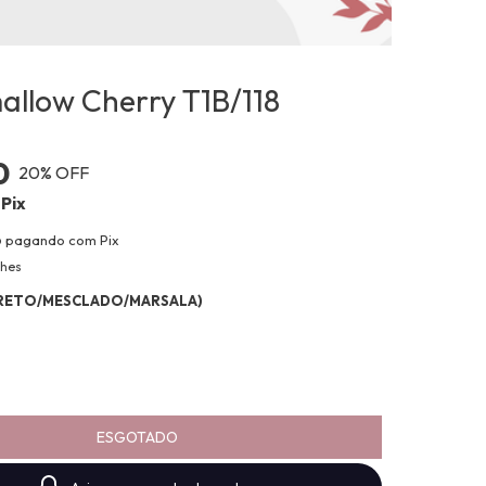
llow Cherry T1B/118
0
20
% OFF
Pix
o
pagando com Pix
lhes
(PRETO/MESCLADO/MARSALA)