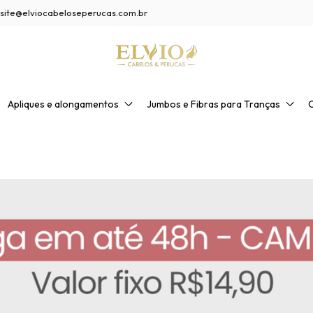
site@elviocabeloseperucas.com.br
Apliques e alongamentos
Jumbos e Fibras para Tranças