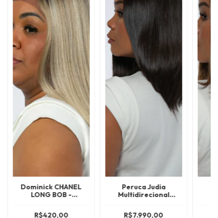
Dominick CHANEL
Peruca Judia
LONG BOB -
Multidirecional
Mu
NTPP4/16A/613A
30CM/35CM - CABELO
30CM
BRASILEIRO
R$420,00
R$7.990,00