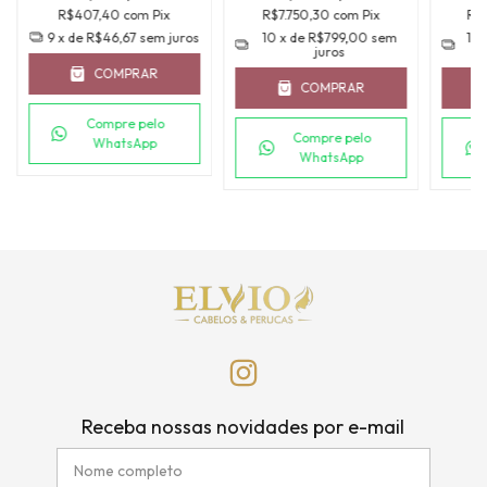
R$407,40
com
Pix
R$7.750,30
com
Pix
R$
9
x de
R$46,67
sem juros
10
x de
R$799,00
sem
10
juros
COMPRAR
COMPRAR
Compre pelo
Compre pelo
WhatsApp
WhatsApp
Receba nossas novidades por e-mail