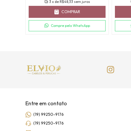
3
x de
R$48,33
sem juros
COMPRAR
ros
Compre pelo WhatsApp
Entre em contato
(19) 99250-9176
(19) 99250-9176