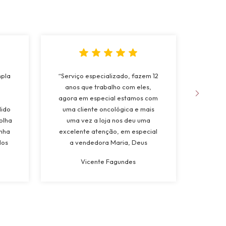
mpla
“Serviço especializado, fazem 12
“Fo
anos que trabalho com eles,
apree
agora em especial estamos com
da 
dido
uma cliente oncológica e mais
natur
olha
uma vez a loja nos deu uma
muito
inha
excelente atenção, em especial
dos
a vendedora Maria, Deus
a
abençoe”
Vicente Fagundes