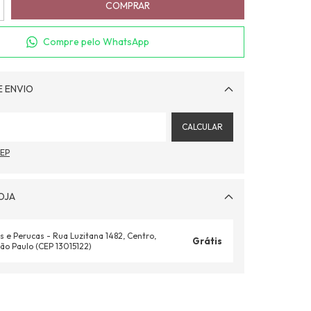
Compre pelo WhatsApp
E ENVIO
Alterar CEP
CALCULAR
CEP
OJA
s e Perucas - Rua Luzitana 1482, Centro,
Grátis
ão Paulo (CEP 13015122)