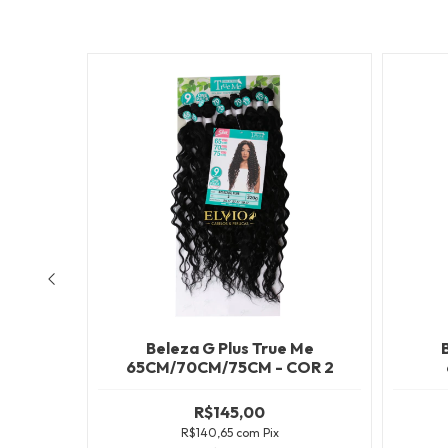
ESGOTADO
 Me
Beleza G Plus True Me
-LINEN
65CM/70CM/75CM - COR 2
gar!
R$145,00
R$140,65
com
Pix