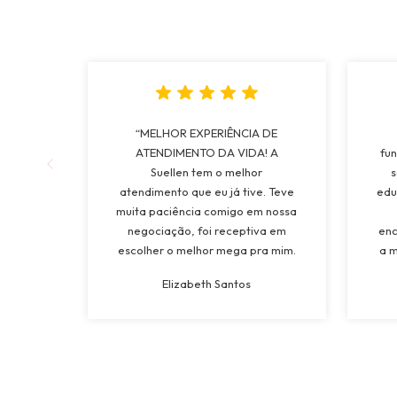
“MELHOR EXPERIÊNCIA DE
ATENDIMENTO DA VIDA! A
fun
Suellen tem o melhor
s
atendimento que eu já tive. Teve
edu
muita paciência comigo em nossa
negociação, foi receptiva em
enc
escolher o melhor mega pra mim.
a m
Tinha vontade de colocar Mega a
mui
Elizabeth Santos
mais de 15 anos e ganhei da
os 
minha tia de presente de
a l
casamento, e com ctza escolhi o
melhor lugar. Vou levar pra vida!”