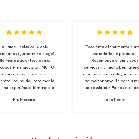
“eu amei! inclusive, o dois
“Excelente atendimento e a
cionários (guilherme e diogo)
variedade de produtos.
ão muito pacientes, legais,
Recomendo a loja e seus
cados e me ajudaram MUITO!
serviços. Fui muito bem aten
espero sempre voltar e
e orientado em relação à esc
ontra-los, mudou totalmente
do melhor produto para a m
inha experiência tornando-a
necessidade. Fomos atendi
to superior a todos os lugares
pela Maria e tivemos muit
Bru Moreira
João Pedro
quais já estive! recomendarei
atenção e suporte a todo
oja a todos, e os funcionários
momento. Atendimento
também!”
espetacular!”