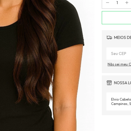
MEIOS D
Não sei meu 
NOSSA L
Elvio Cabelo
Campinas, S