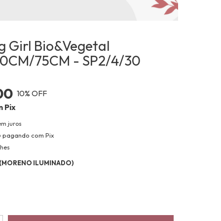
g Girl Bio&Vegetal
0CM/75CM - SP2/4/30
00
10
% OFF
m
Pix
em juros
o
pagando com Pix
lhes
 (MORENO ILUMINADO)