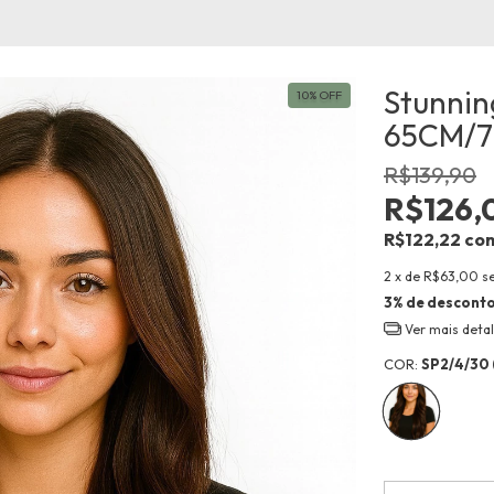
Stunnin
10
%
OFF
65CM/7
R$139,90
R$126,
R$122,22
co
2
x de
R$63,00
s
3% de descont
Ver mais deta
COR:
SP2/4/30