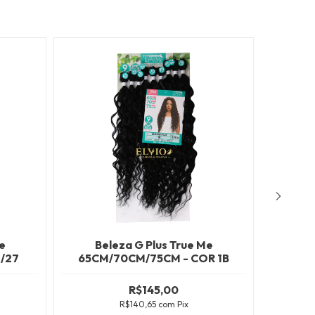
e
Beleza G Plus True Me
Be
/27
65CM/70CM/75CM - COR 1B
65CM
R$145,00
R$140,65
com
Pix