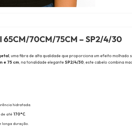
tal 65CM/70CM/75CM – SP2/4/30
getal
, uma fibra de alta qualidade que proporciona um efeito molhado 
m e 75 cm
, na tonalidade elegante
SP2/4/30
, este cabelo combina mac
arência hidratada.
 de até
170°C
.
e longa duração.