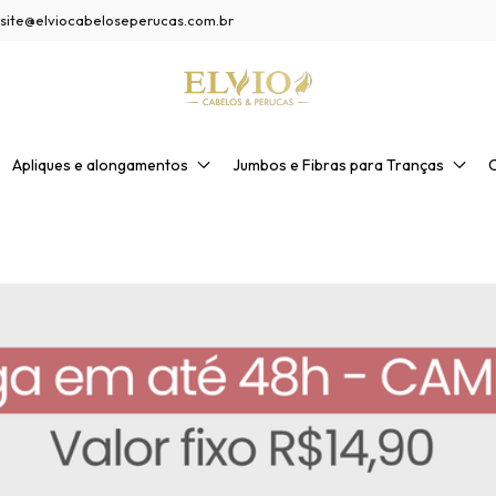
site@elviocabeloseperucas.com.br
Apliques e alongamentos
Jumbos e Fibras para Tranças