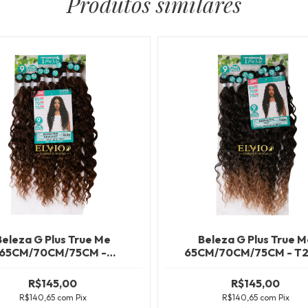
Produtos similares
Beleza G Plus True Me
Beleza G Plus True M
65CM/70CM/75CM -
65CM/70CM/75CM - T2
HL433/613+1427
R$145,00
R$145,00
R$140,65
com
Pix
R$140,65
com
Pix