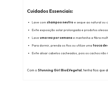
Cuidados Essenciais
:
Lave com
shampoo neutro
e seque ao natural ou c
Evite exposição solar prolongada e produtos oleoso
Lave
uma vez por semana
e mantenha a fibra molh
Para dormir, prenda os fios ou utilize uma
touca de 
Evite alisar cabelos cacheados, pois os cachos não 
Com o
Stunning Girl Bio&Vegetal
, tenha fios que 