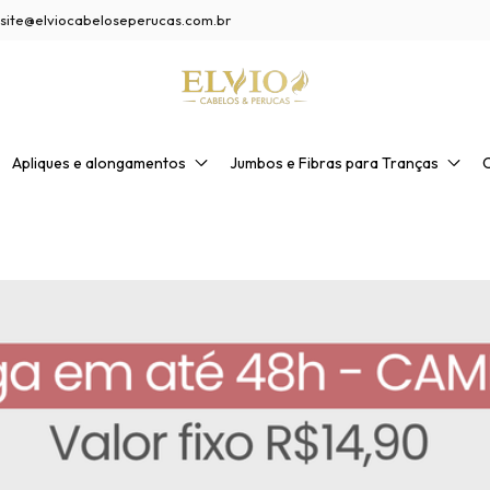
site@elviocabeloseperucas.com.br
Apliques e alongamentos
Jumbos e Fibras para Tranças