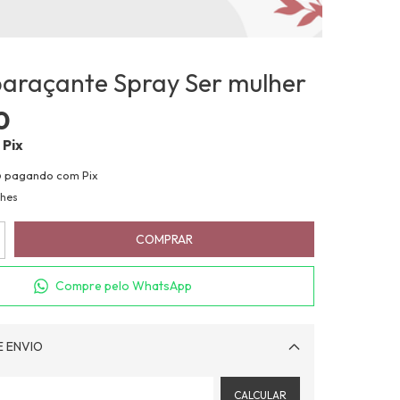
araçante Spray Ser mulher
0
Pix
o
pagando com Pix
lhes
Compre pelo WhatsApp
E ENVIO
Alterar CEP
CALCULAR