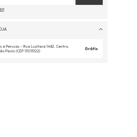
CEP
OJA
s e Perucas - Rua Luzitana 1482, Centro,
Grátis
ão Paulo (CEP 13015122)