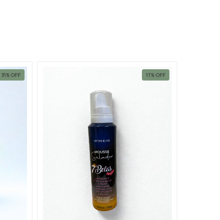
31
%
OFF
17
%
OFF