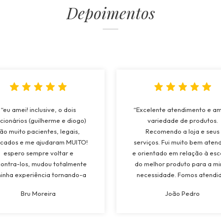
Depoimentos
“eu amei! inclusive, o dois
“Excelente atendimento e a
cionários (guilherme e diogo)
variedade de produtos.
ão muito pacientes, legais,
Recomendo a loja e seus
cados e me ajudaram MUITO!
serviços. Fui muito bem aten
espero sempre voltar e
e orientado em relação à esc
ontra-los, mudou totalmente
do melhor produto para a m
inha experiência tornando-a
necessidade. Fomos atendi
to superior a todos os lugares
pela Maria e tivemos muit
Bru Moreira
João Pedro
quais já estive! recomendarei
atenção e suporte a todo
oja a todos, e os funcionários
momento. Atendimento
também!”
espetacular!”