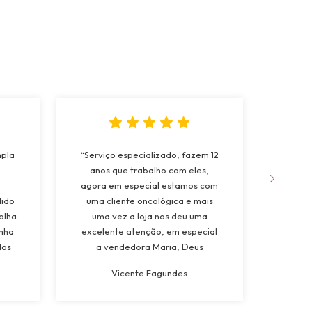
mpla
“Serviço especializado, fazem 12
“Fo
anos que trabalho com eles,
apree
agora em especial estamos com
da 
dido
uma cliente oncológica e mais
natur
olha
uma vez a loja nos deu uma
muito
inha
excelente atenção, em especial
dos
a vendedora Maria, Deus
a
abençoe”
Vicente Fagundes