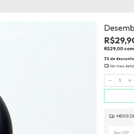
Desemb
R$29,9
R$29,00
com
3% de descont
Ver mais deta
MEIOS D