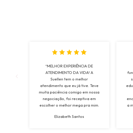
“MELHOR EXPERIÊNCIA DE
ATENDIMENTO DA VIDA! A
fun
Suellen tem o melhor
s
atendimento que eu já tive. Teve
edu
muita paciência comigo em nossa
negociação, foi receptiva em
enc
escolher o melhor mega pra mim.
a m
Tinha vontade de colocar Mega a
mui
Elizabeth Santos
mais de 15 anos e ganhei da
os 
minha tia de presente de
a l
casamento, e com ctza escolhi o