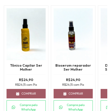
Tônico Capilar Ser
Bioserum reparador
De
Mulher
Ser Mulher
Spr
R$24,90
R$24,90
R$24,15
com
Pix
R$24,15
com
Pix
R
COMPRAR
COMPRAR
Compre pelo
Compre pelo
WhatsApp
WhatsApp