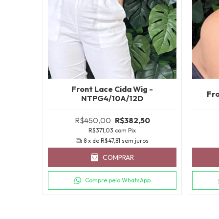
onal de
Front Lace Cida Wig -
Fro
5CM
NTPG4/10A/12D
gar!
R$450,00
R$382,50
R$371,03
com
Pix
8
x de
R$47,81
sem juros
COMPRAR
uros
Compre pelo WhatsApp