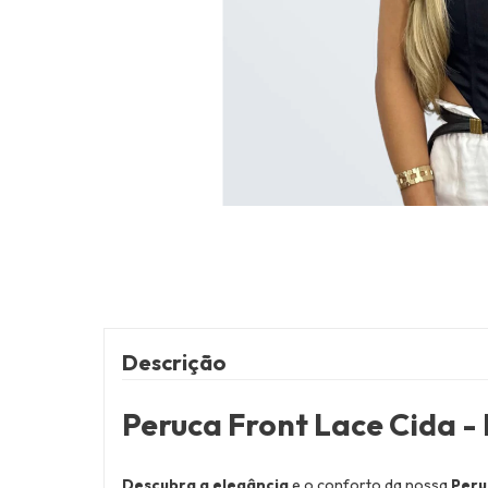
Descrição
Peruca Front Lace Cida 
Descubra a elegância
e o conforto da nossa
Peru