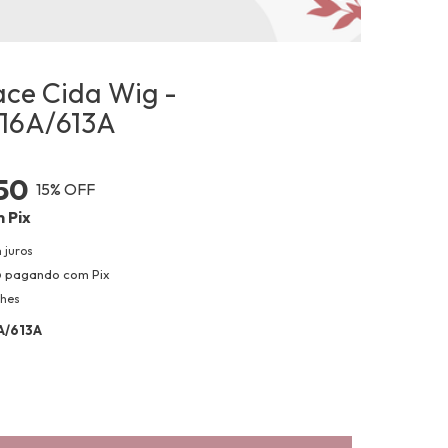
ace Cida Wig -
16A/613A
50
15
% OFF
m
Pix
 juros
o
pagando com Pix
lhes
A/613A