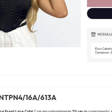
NOSSA L
Elvio Cabelo
Campinas, S
- NTPN4/16A/613A
ca Front Lace Cida
! Com aproximadamente
70 cm
de comprimento, e