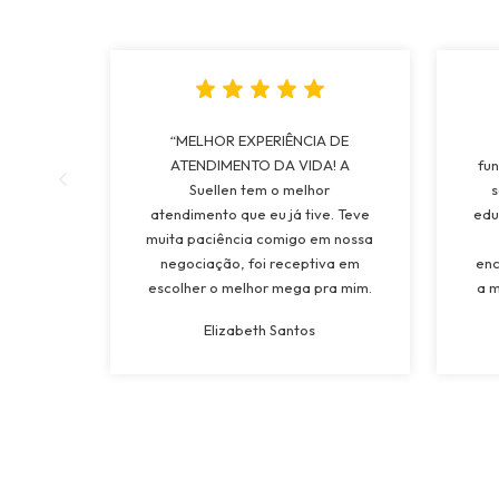
“MELHOR EXPERIÊNCIA DE
ATENDIMENTO DA VIDA! A
fun
Suellen tem o melhor
s
atendimento que eu já tive. Teve
edu
muita paciência comigo em nossa
negociação, foi receptiva em
enc
escolher o melhor mega pra mim.
a m
Tinha vontade de colocar Mega a
mui
Elizabeth Santos
mais de 15 anos e ganhei da
os 
minha tia de presente de
a l
casamento, e com ctza escolhi o
melhor lugar. Vou levar pra vida!”