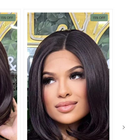
15
%
OFF
15
%
OFF