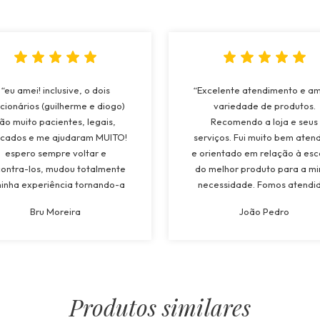
“eu amei! inclusive, o dois
“Excelente atendimento e a
cionários (guilherme e diogo)
variedade de produtos.
ão muito pacientes, legais,
Recomendo a loja e seus
cados e me ajudaram MUITO!
serviços. Fui muito bem aten
espero sempre voltar e
e orientado em relação à esc
ontra-los, mudou totalmente
do melhor produto para a m
inha experiência tornando-a
necessidade. Fomos atendi
to superior a todos os lugares
pela Maria e tivemos muit
Bru Moreira
João Pedro
quais já estive! recomendarei
atenção e suporte a todo
oja a todos, e os funcionários
momento. Atendimento
também!”
espetacular!”
Produtos similares