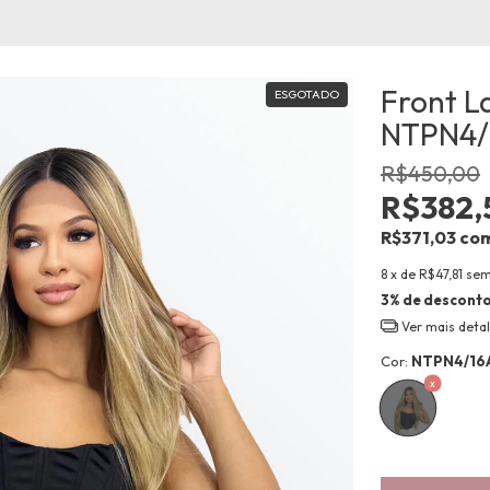
Front L
ESGOTADO
NTPN4/
R$450,00
R$382,
R$371,03
co
8
x de
R$47,81
sem
3% de descont
Ver mais deta
Cor:
NTPN4/16