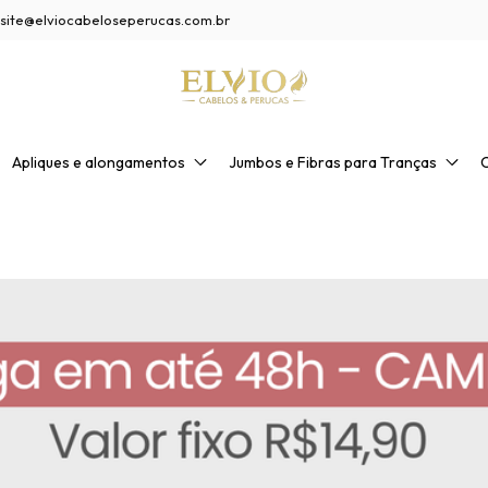
site@elviocabeloseperucas.com.br
Apliques e alongamentos
Jumbos e Fibras para Tranças