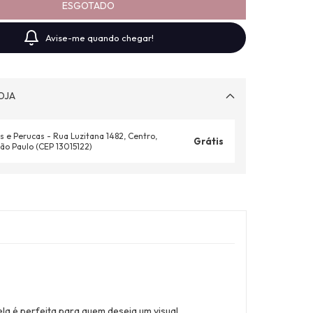
Avise-me quando chegar!
OJA
s e Perucas - Rua Luzitana 1482, Centro,
Grátis
ão Paulo (CEP 13015122)
la é perfeita para quem deseja um visual