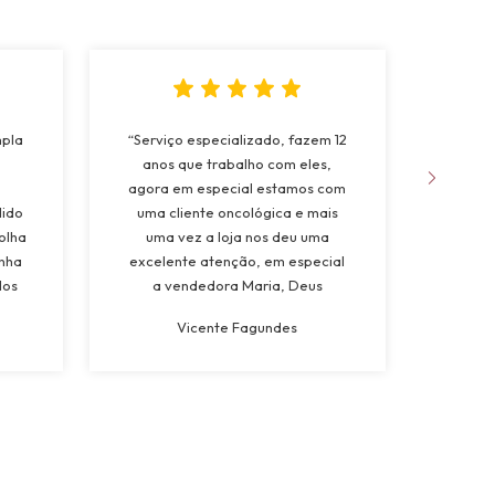
mpla
“Serviço especializado, fazem 12
“Fo
anos que trabalho com eles,
apree
agora em especial estamos com
da 
dido
uma cliente oncológica e mais
natur
olha
uma vez a loja nos deu uma
muito
inha
excelente atenção, em especial
dos
a vendedora Maria, Deus
a
abençoe”
Vicente Fagundes