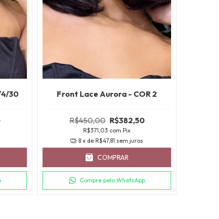
Front
/4/30
Front Lace Aurora - COR 2
0
R$450,00
R$382,50
R$371,03
com
Pix
R
8
x de
R$47,81
sem juros
COMPRAR
p
Compre pelo WhatsApp