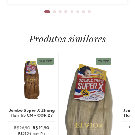
Produtos similares
19
%
OFF
7
%
OFF
Jumbo Super X Zhang
Jumb
Hair 65 CM - COR 27
Hair
R$26,90
R$21,90
R$
R$21,24
com
Pix
R