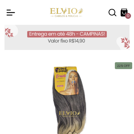
0
22
%
OFF