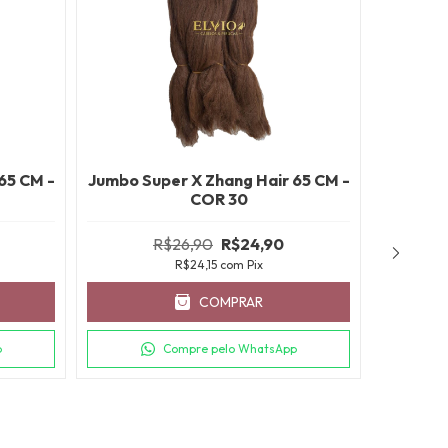
65 CM -
Jumbo Super X Zhang Hair 65 CM -
Jumbo Su
COR 30
R$26,90
R$24,90
R$24,15
com
Pix
COMPRAR
p
Compre pelo WhatsApp