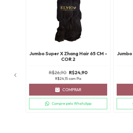
 65 CM -
Jumbo Super X Zhang Hair 65 CM -
Jumbo 
COR 2
R$26,90
R$24,90
R$24,15
com
Pix
COMPRAR
pp
Compre pelo WhatsApp