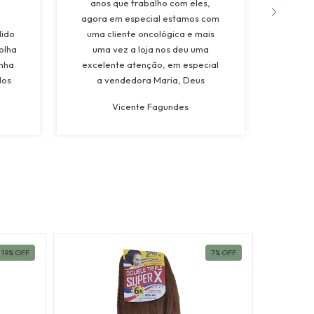
anos que trabalho com eles,
apree
agora em especial estamos com
da 
dido
uma cliente oncológica e mais
natur
olha
uma vez a loja nos deu uma
muito
inha
excelente atenção, em especial
dos
a vendedora Maria, Deus
a
abençoe”
Vicente Fagundes
19
%
OFF
7
%
OFF