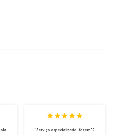
mpla
“Serviço especializado, fazem 12
“Fo