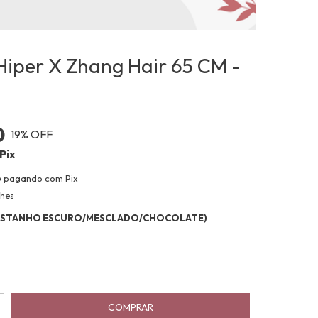
iper X Zhang Hair 65 CM -
0
19
% OFF
Pix
o
pagando com Pix
lhes
CASTANHO ESCURO/MESCLADO/CHOCOLATE)