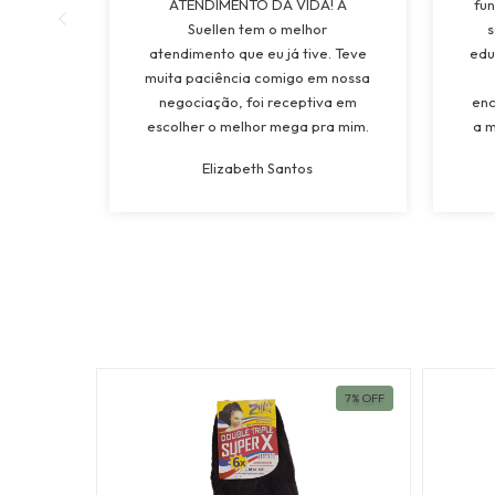
ATENDIMENTO DA VIDA! A
fun
Suellen tem o melhor
s
atendimento que eu já tive. Teve
edu
muita paciência comigo em nossa
negociação, foi receptiva em
enc
escolher o melhor mega pra mim.
a m
Tinha vontade de colocar Mega a
mui
Elizabeth Santos
mais de 15 anos e ganhei da
os 
minha tia de presente de
a l
casamento, e com ctza escolhi o
melhor lugar. Vou levar pra vida!”
19
%
OFF
7
%
OFF