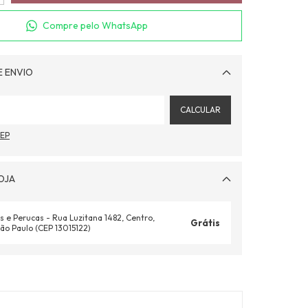
Compre pelo WhatsApp
E ENVIO
Alterar CEP
CALCULAR
CEP
OJA
s e Perucas - Rua Luzitana 1482, Centro,
Grátis
ão Paulo (CEP 13015122)