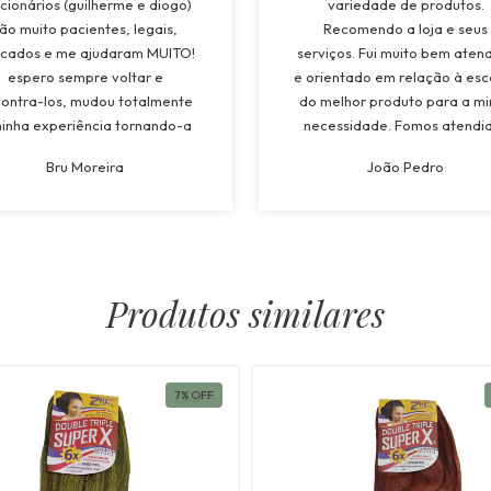
cionários (guilherme e diogo)
variedade de produtos.
ão muito pacientes, legais,
Recomendo a loja e seus
cados e me ajudaram MUITO!
serviços. Fui muito bem aten
espero sempre voltar e
e orientado em relação à esc
ontra-los, mudou totalmente
do melhor produto para a m
inha experiência tornando-a
necessidade. Fomos atendi
to superior a todos os lugares
pela Maria e tivemos muit
Bru Moreira
João Pedro
quais já estive! recomendarei
atenção e suporte a todo
oja a todos, e os funcionários
momento. Atendimento
também!”
espetacular!”
Produtos similares
7
%
OFF