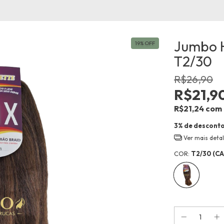
Jumbo H
19
%
OFF
T2/30
R$26,90
R$21,9
R$21,24
com
3% de descont
Ver mais deta
COR:
T2/30 (