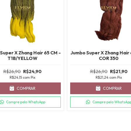
Super X Zhang Hair 65 CM -
Jumbo Super X Zhang Hair 
T1B/YELLOW
COR 350
R$26,90
R$24,90
R$26,90
R$21,90
R$24,15
com
Pix
R$21,24
com
Pix
COMPRAR
COMPRAR
Compre pelo WhatsApp
Compre pelo WhatsAp