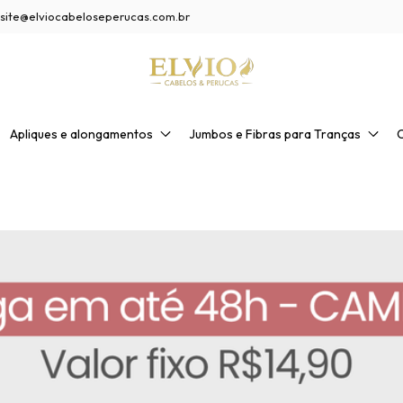
site@elviocabeloseperucas.com.br
Apliques e alongamentos
Jumbos e Fibras para Tranças